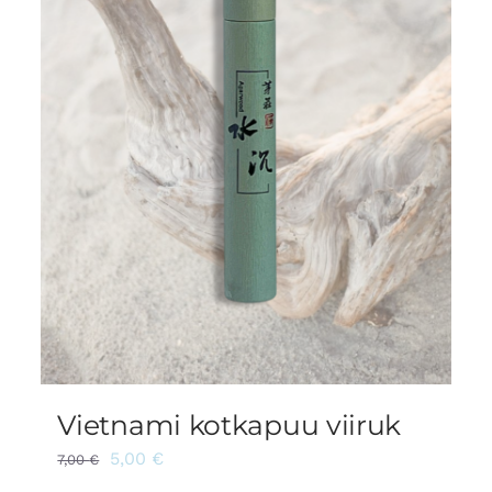
Vietnami kotkapuu viiruk
5,00
€
7,00
€