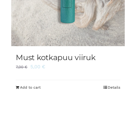
Must kotkapuu viiruk
5,00
€
7,00
€
Add to cart
Details