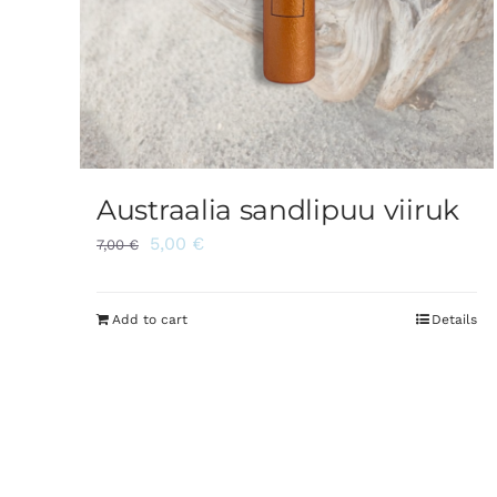
Austraalia sandlipuu viiruk
5,00
€
7,00
€
Add to cart
Details