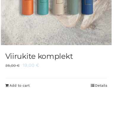
Viirukite komplekt
19,00
€
35,00
€
Add to cart
Details