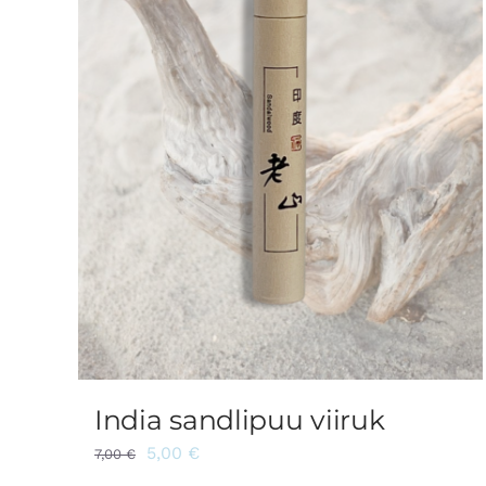
India sandlipuu viiruk
5,00
€
7,00
€