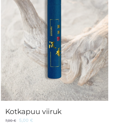
Kotkapuu viiruk
5,00
€
7,00
€