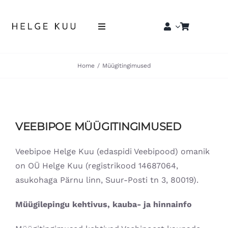
Skip
to
Toggle
content
Navigation
Esileht
Home
Müügitingimused
E-pood
Edasimüüjad
VEEBIPOE MÜÜGITINGIMUSED
Eritellimused
Veebipoe Helge Kuu (edaspidi Veebipood) omanik
on OÜ Helge Kuu (registrikood 14687064,
Blogi
asukohaga Pärnu linn, Suur-Posti tn 3, 80019).
Müügilepingu kehtivus, kauba- ja hinnainfo
Kontakt