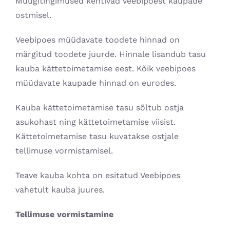
Müügitingimused kehtivad Veebipoest kaupade
ostmisel.
Veebipoes müüdavate toodete hinnad on
märgitud toodete juurde. Hinnale lisandub tasu
kauba kättetoimetamise eest. Kõik veebipoes
müüdavate kaupade hinnad on eurodes.
Kauba kättetoimetamise tasu sõltub ostja
asukohast ning kättetoimetamise viisist.
Kättetoimetamise tasu kuvatakse ostjale
tellimuse vormistamisel.
Teave kauba kohta on esitatud Veebipoes
vahetult kauba juures.
Tellimuse vormistamine