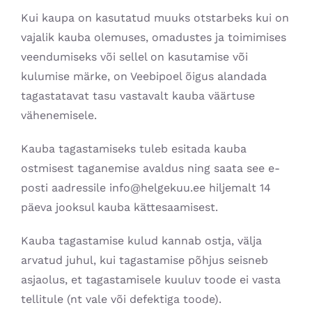
Kui kaupa on kasutatud muuks otstarbeks kui on
vajalik kauba olemuses, omadustes ja toimimises
veendumiseks või sellel on kasutamise või
kulumise märke, on Veebipoel õigus alandada
tagastatavat tasu vastavalt kauba väärtuse
vähenemisele.
Kauba tagastamiseks tuleb esitada kauba
ostmisest taganemise avaldus ning saata see e-
posti aadressile info@helgekuu.ee hiljemalt 14
päeva jooksul kauba kättesaamisest.
Kauba tagastamise kulud kannab ostja, välja
arvatud juhul, kui tagastamise põhjus seisneb
asjaolus, et tagastamisele kuuluv toode ei vasta
tellitule (nt vale või defektiga toode).