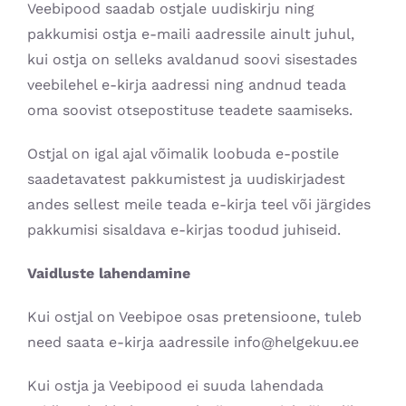
Veebipood saadab ostjale uudiskirju ning
pakkumisi ostja e-maili aadressile ainult juhul,
kui ostja on selleks avaldanud soovi sisestades
veebilehel e-kirja aadressi ning andnud teada
oma soovist otsepostituse teadete saamiseks.
Ostjal on igal ajal võimalik loobuda e-postile
saadetavatest pakkumistest ja uudiskirjadest
andes sellest meile teada e-kirja teel või järgides
pakkumisi sisaldava e-kirjas toodud juhiseid.
Vaidluste lahendamine
Kui ostjal on Veebipoe osas pretensioone, tuleb
need saata e-kirja aadressile info@helgekuu.ee
Kui ostja ja Veebipood ei suuda lahendada