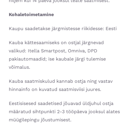
hiljem kui 14 päeva jooksul teate saatmisest.
Kohaletoimetamine
Kaupu saadetakse järgmistesse riikidesse: Eesti
Kauba kättesaamiseks on ostjal järgnevad
valikud: Itella Smartpost, Omniva, DPD
pakiautomaadid; ise kaubale järgi tulemise
võimalus.
Kauba saatmiskulud kannab ostja ning vastav
hinnainfo on kuvatud saatmisviisi juures.
Eestisisesed saadetised jõuavad üldjuhul ostja
määratud sihtpunkti 2-3 tööpäeva jooksul alates
müügilepingu jõustumisest.