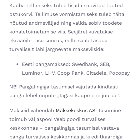
Kauba tellimiseks tuleb lisada soovitud tooted
ostukorvi. Tellimuse vormistamiseks tuleb täita
nõutud andmeväljad ning valida sobiv toodete
kohaletoimetamise viis. Seejärel kuvatakse
ekraanile tasu suurus, mille saab tasuda
turvaliselt läbi järgnevate makseviiside:
Eesti pangamaksed: Swedbank, SEB,
Luminor, LHV, Coop Pank, Citadele, Pocopay
NB! Pangalingiga tasumisel vajutada kindlasti
panga lehel nupule „Tagasi kaupmehe juurde“.
Makseid vahendab
Maksekeskus AS
. Tasumine
toimub väljaspool Veebipoodi turvalises
keskkonnas – pangalingiga tasumisel vastava
panga turvalises keskkonnas ja krediitkaardiga