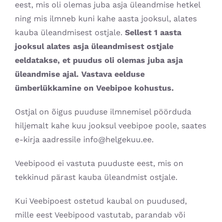
eest, mis oli olemas juba asja üleandmise hetkel
ning mis ilmneb kuni kahe aasta jooksul, alates
kauba üleandmisest ostjale.
Sellest 1 aasta
jooksul alates asja üleandmisest ostjale
eeldatakse, et puudus oli olemas juba asja
üleandmise ajal. Vastava eelduse
ümberlükkamine on Veebipoe kohustus.
Ostjal on õigus puuduse ilmnemisel pöörduda
hiljemalt kahe kuu jooksul veebipoe poole, saates
e-kirja aadressile info@helgekuu.ee.
Veebipood ei vastuta puuduste eest, mis on
tekkinud pärast kauba üleandmist ostjale.
Kui Veebipoest ostetud kaubal on puudused,
mille eest Veebipood vastutab, parandab või