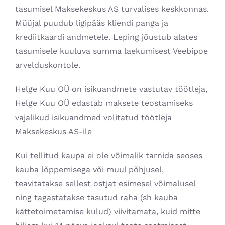
tasumisel Maksekeskus AS turvalises keskkonnas.
Müüjal puudub ligipääs kliendi panga ja
krediitkaardi andmetele. Leping jõustub alates
tasumisele kuuluva summa laekumisest Veebipoe
arvelduskontole.
Helge Kuu OÜ on isikuandmete vastutav töötleja,
Helge Kuu OÜ edastab maksete teostamiseks
vajalikud isikuandmed volitatud töötleja
Maksekeskus AS-ile
Kui tellitud kaupa ei ole võimalik tarnida seoses
kauba lõppemisega või muul põhjusel,
teavitatakse sellest ostjat esimesel võimalusel
ning tagastatakse tasutud raha (sh kauba
kättetoimetamise kulud) viivitamata, kuid mitte