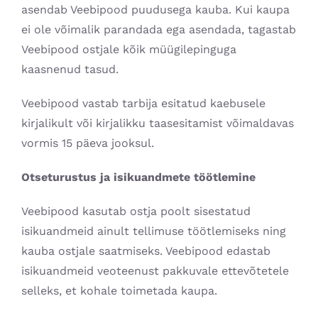
asendab Veebipood puudusega kauba. Kui kaupa
ei ole võimalik parandada ega asendada, tagastab
Veebipood ostjale kõik müügilepinguga
kaasnenud tasud.
Veebipood vastab tarbija esitatud kaebusele
kirjalikult või kirjalikku taasesitamist võimaldavas
vormis 15 päeva jooksul.
Otseturustus ja isikuandmete töötlemine
Veebipood kasutab ostja poolt sisestatud
isikuandmeid ainult tellimuse töötlemiseks ning
kauba ostjale saatmiseks. Veebipood edastab
isikuandmeid veoteenust pakkuvale ettevõtetele
selleks, et kohale toimetada kaupa.