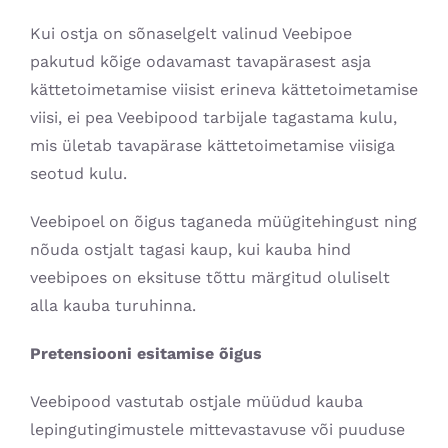
Kui ostja on sõnaselgelt valinud Veebipoe
pakutud kõige odavamast tavapärasest asja
kättetoimetamise viisist erineva kättetoimetamise
viisi, ei pea Veebipood tarbijale tagastama kulu,
mis ületab tavapärase kättetoimetamise viisiga
seotud kulu.
Veebipoel on õigus taganeda müügitehingust ning
nõuda ostjalt tagasi kaup, kui kauba hind
veebipoes on eksituse tõttu märgitud oluliselt
alla kauba turuhinna.
Pretensiooni esitamise õigus
Veebipood vastutab ostjale müüdud kauba
lepingutingimustele mittevastavuse või puuduse