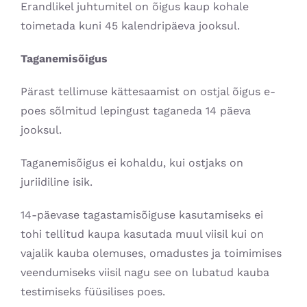
Erandlikel juhtumitel on õigus kaup kohale
toimetada kuni 45 kalendripäeva jooksul.
Taganemisõigus
Pärast tellimuse kättesaamist on ostjal õigus e-
poes sõlmitud lepingust taganeda 14 päeva
jooksul.
Taganemisõigus ei kohaldu, kui ostjaks on
juriidiline isik.
14-päevase tagastamisõiguse kasutamiseks ei
tohi tellitud kaupa kasutada muul viisil kui on
vajalik kauba olemuses, omadustes ja toimimises
veendumiseks viisil nagu see on lubatud kauba
testimiseks füüsilises poes.