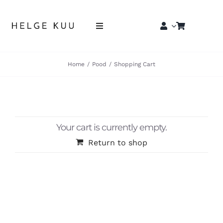
Skip
to
Toggle
content
Navigation
Esileht
Home
Pood
Shopping Cart
E-pood
Edasimüüjad
Your cart is currently empty.
Return to shop
Eritellimused
Blogi
Kontakt