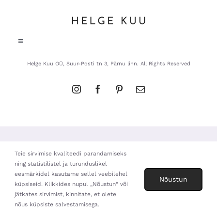
Toggle
Navigation
Helge Kuu OÜ, Suur-Posti tn 3, Pärnu linn. All Rights Reserved
Andmekaitsetingimused
Müügitingimused
Privaatsuspoliitika
Teie sirvimise kvaliteedi parandamiseks
ning statistilistel ja turunduslikel
eesmärkidel kasutame sellel veebilehel
Nõustun
küpsiseid. Klikkides nupul „Nõustun“ või
jätkates sirvimist, kinnitate, et olete
nõus küpsiste salvestamisega.