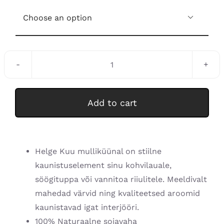

Sojavahast
mulliküünal
quantity
Add to cart
Helge Kuu mulliküünal on stiilne
kaunistuselement sinu kohvilauale,
söögituppa või vannitoa riiulitele. Meeldivalt
mahedad värvid ning kvaliteetsed aroomid
kaunistavad igat interjööri.
100% Naturaalne sojavaha