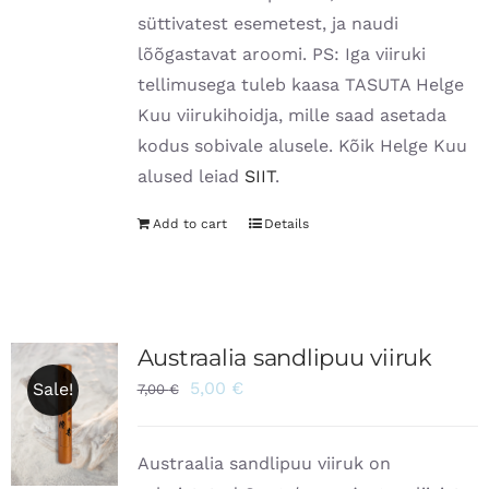
süttivatest esemetest, ja naudi
lõõgastavat aroomi. PS: Iga viiruki
tellimusega tuleb kaasa TASUTA Helge
Kuu viirukihoidja, mille saad asetada
kodus sobivale alusele. Kõik Helge Kuu
alused leiad
SIIT
.
Add to cart
Details
Austraalia sandlipuu viiruk
5,00
€
Sale!
7,00
€
Austraalia sandlipuu viiruk on