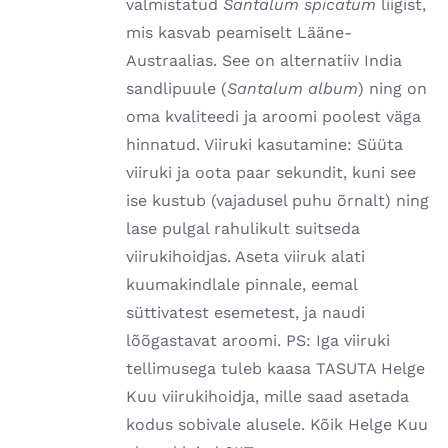
valmistatud
Santalum spicatum
liigist,
mis kasvab peamiselt Lääne-
Austraalias. See on alternatiiv India
sandlipuule (
Santalum album
) ning on
oma kvaliteedi ja aroomi poolest väga
hinnatud. Viiruki kasutamine: Süüta
viiruki ja oota paar sekundit, kuni see
ise kustub (vajadusel puhu õrnalt) ning
lase pulgal rahulikult suitseda
viirukihoidjas. Aseta viiruk alati
kuumakindlale pinnale, eemal
süttivatest esemetest, ja naudi
lõõgastavat aroomi. PS: Iga viiruki
tellimusega tuleb kaasa TASUTA Helge
Kuu viirukihoidja, mille saad asetada
kodus sobivale alusele. Kõik Helge Kuu