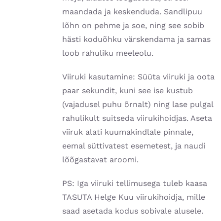
maandada ja keskenduda. Sandlipuu
lõhn on pehme ja soe, ning see sobib
hästi koduõhku värskendama ja samas
loob rahuliku meeleolu.
Viiruki kasutamine: Süüta viiruki ja oota
paar sekundit, kuni see ise kustub
(vajadusel puhu õrnalt) ning lase pulgal
rahulikult suitseda viirukihoidjas. Aseta
viiruk alati kuumakindlale pinnale,
eemal süttivatest esemetest, ja naudi
lõõgastavat aroomi.
PS: Iga viiruki tellimusega tuleb kaasa
TASUTA Helge Kuu viirukihoidja, mille
saad asetada kodus sobivale alusele.