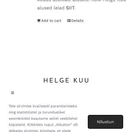
alused leiad
SIIT
.
Add to cart
Details
Toggle
Navigation
Teie sirvimise kvaliteedi parandamiseks
Helge Kuu OÜ, Suur-Posti tn 3, Pärnu linn. All Rights Reserved
Andmekaitsetingimused
ning statistilistel ja turunduslikel
eesmärkidel kasutame sellel veebilehel
Nõustun
küpsiseid. Klikkides nupul „Nõustun“ või
Müügitingimused
jätkates sirvimist, kinnitate, et olete