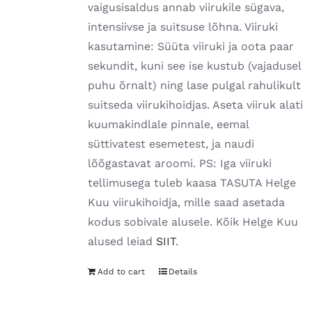
vaigusisaldus annab viirukile sügava,
intensiivse ja suitsuse lõhna. Viiruki
kasutamine: Süüta viiruki ja oota paar
sekundit, kuni see ise kustub (vajadusel
puhu õrnalt) ning lase pulgal rahulikult
suitseda viirukihoidjas. Aseta viiruk alati
kuumakindlale pinnale, eemal
süttivatest esemetest, ja naudi
lõõgastavat aroomi. PS: Iga viiruki
tellimusega tuleb kaasa TASUTA Helge
Kuu viirukihoidja, mille saad asetada
kodus sobivale alusele. Kõik Helge Kuu
alused leiad
SIIT
.
Add to cart
Details