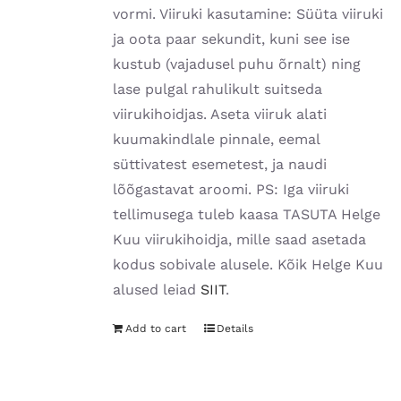
vormi. Viiruki kasutamine: Süüta viiruki
ja oota paar sekundit, kuni see ise
kustub (vajadusel puhu õrnalt) ning
lase pulgal rahulikult suitseda
viirukihoidjas. Aseta viiruk alati
kuumakindlale pinnale, eemal
süttivatest esemetest, ja naudi
lõõgastavat aroomi. PS: Iga viiruki
tellimusega tuleb kaasa TASUTA Helge
Kuu viirukihoidja, mille saad asetada
kodus sobivale alusele. Kõik Helge Kuu
alused leiad
SIIT
.
Add to cart
Details