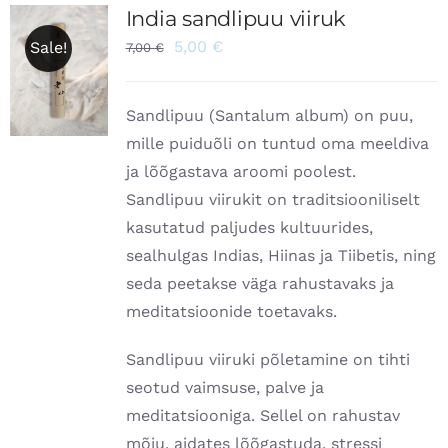
India sandlipuu viiruk
5,00
€
Sale!
7,00
€
Sandlipuu (Santalum album) on puu,
mille puiduõli on tuntud oma meeldiva
ja lõõgastava aroomi poolest.
Sandlipuu viirukit on traditsiooniliselt
kasutatud paljudes kultuurides,
sealhulgas Indias, Hiinas ja Tiibetis, ning
seda peetakse väga rahustavaks ja
meditatsioonide toetavaks.
Sandlipuu viiruki põletamine on tihti
seotud vaimsuse, palve ja
meditatsiooniga. Sellel on rahustav
mõju, aidates lõõgastuda, stressi