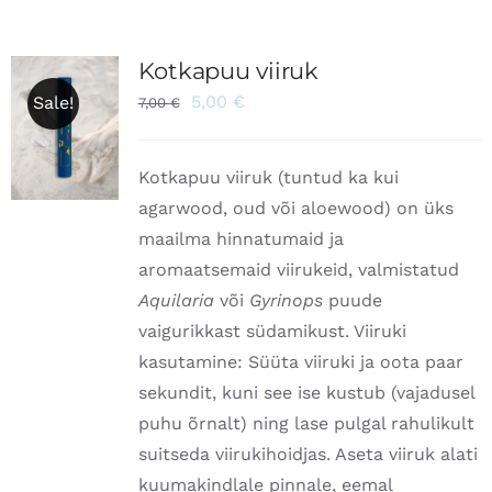
Kotkapuu viiruk
5,00
€
Sale!
7,00
€
Kotkapuu viiruk (tuntud ka kui
agarwood, oud või aloewood) on üks
maailma hinnatumaid ja
aromaatsemaid viirukeid, valmistatud
Aquilaria
või
Gyrinops
puude
vaigurikkast südamikust. Viiruki
kasutamine: Süüta viiruki ja oota paar
sekundit, kuni see ise kustub (vajadusel
puhu õrnalt) ning lase pulgal rahulikult
suitseda viirukihoidjas. Aseta viiruk alati
kuumakindlale pinnale, eemal