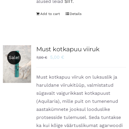
alused leiad
SIIT
.
Add to cart
Details
Must kotkapuu viiruk
5,00
€
Sale!
7,00
€
Must kotkapuu viiruk on luksuslik ja
haruldane viirukitüüp, valmistatud
sügavalt vaigurikkast kotkapuust
(Aquilaria), mille puit on tumenenud
aastakümnete jooksul looduslike
protsesside tulemusel. Seda tuntakse
ka kui kõige väärtuslikumat agarwoodi