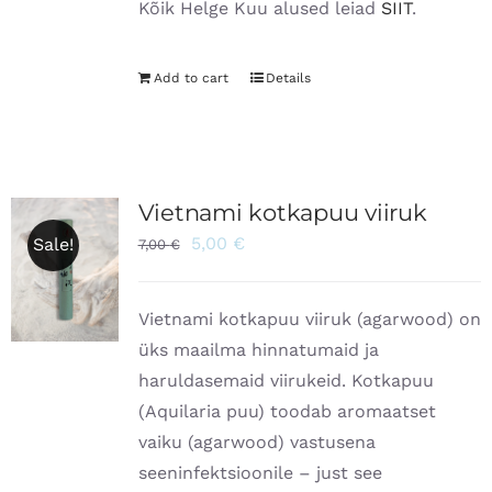
Kõik Helge Kuu alused leiad
SIIT
.
Add to cart
Details
Vietnami kotkapuu viiruk
5,00
€
Sale!
7,00
€
Vietnami kotkapuu viiruk (agarwood) on
üks maailma hinnatumaid ja
haruldasemaid viirukeid. Kotkapuu
(Aquilaria puu) toodab aromaatset
vaiku (agarwood) vastusena
seeninfektsioonile – just see