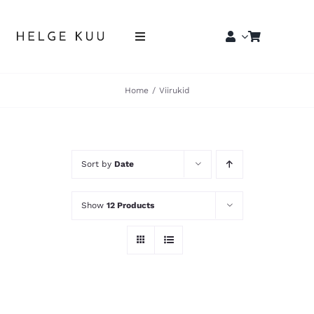
Skip
to
Toggle
content
Navigation
Esileht
Home
Viirukid
E-pood
Sort by
Date
Edasimüüjad
Eritellimused
Show
12 Products
Blogi
Kontakt