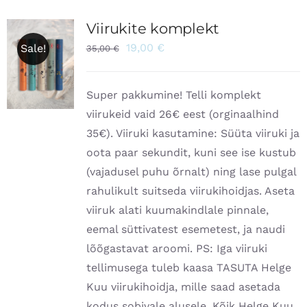
Viirukite komplekt
19,00
€
Sale!
35,00
€
Super pakkumine! Telli komplekt
viirukeid vaid 26€ eest (orginaalhind
35€). Viiruki kasutamine: Süüta viiruki ja
oota paar sekundit, kuni see ise kustub
(vajadusel puhu õrnalt) ning lase pulgal
rahulikult suitseda viirukihoidjas. Aseta
viiruk alati kuumakindlale pinnale,
eemal süttivatest esemetest, ja naudi
lõõgastavat aroomi. PS: Iga viiruki
tellimusega tuleb kaasa TASUTA Helge
Kuu viirukihoidja, mille saad asetada
kodus sobivale alusele. Kõik Helge Kuu